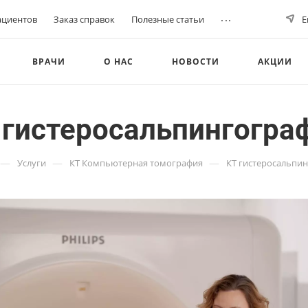
...
ациентов
Заказ справок
Полезные статьи
Е
ВРАЧИ
О НАС
НОВОСТИ
АКЦИИ
 гистеросальпингогра
—
—
—
Услуги
КТ Компьютерная томография
КТ гистеросальпи