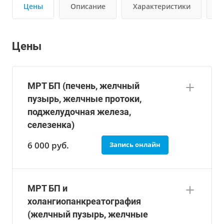
Цены
Описание
Характеристики
В
Цены
МРТ БП (печень, желчный
пузырь, желчные протоки,
поджелудочная железа,
селезенка)
6 000
руб.
Запись онлайн
МРТ БП и
холангиопанкреатография
(желчный пузырь, желчные