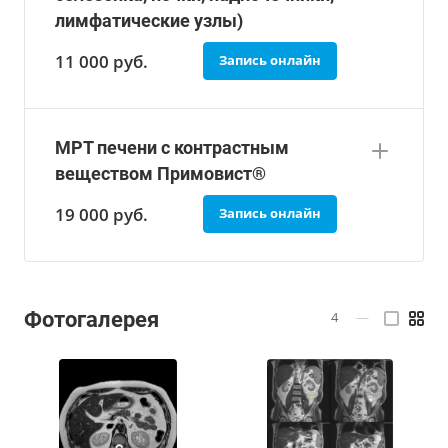
лимфатические узлы)
11 000
руб.
Запись онлайн
МРТ печени с контрастным
веществом Примовист®
19 000
руб.
Запись онлайн
Фотогалерея
4
—