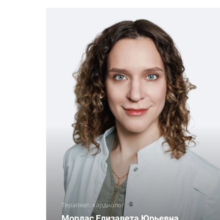
Терапевт, кардиолог
Мордас Елизавета Юрьевна