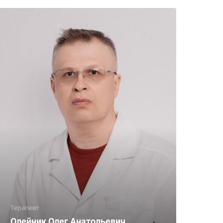
Терапевт
Олейник Олег Анатольевич