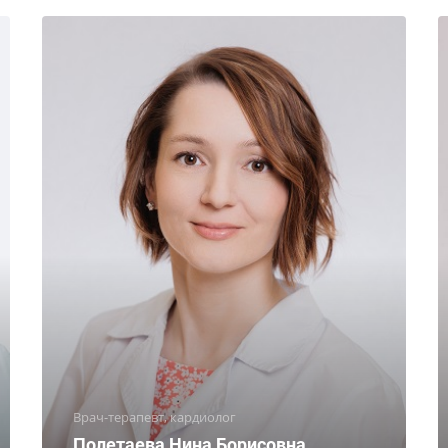
Врач-терапевт, кардиолог
Полетаева Нина Борисовна