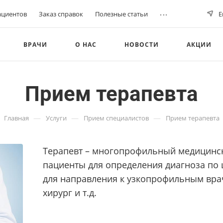
...
ациентов
Заказ справок
Полезные статьи
Е
ВРАЧИ
О НАС
НОВОСТИ
АКЦИИ
Прием терапевта
—
—
—
Главная
Услуги
Прием специалистов
Прием терапевта
Терапевт – многопрофильный медицинск
пациенты для определения диагноза по 
для направления к узкопрофильным врач
хирург и т.д.