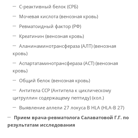
С-реактивный белок (СРБ)
Мочевая кислота (венозная кровь)
Ревматоидный фактор (РФ)
Креатинин (венозная кровь)
Аланинаминотрансфераза (АЛТ) (венозная
кровь)
Аспартатаминотрансфераза (АСТ) (венозная
кровь)
Общий белок (венозная кровь)
Антитела ССР (Антитела к циклическому
цитруллин содержащему пептиду) (кол.)
Выявление аллели 27 локуса В HLA (HLA-В 27)
Прием врача-ревматолога Салаватовой Г.Г. по
результатам исследования