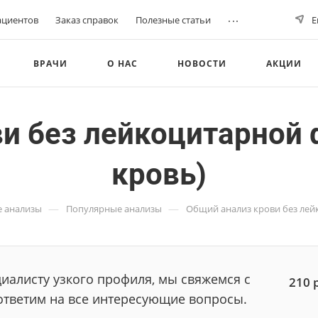
...
ациентов
Заказ справок
Полезные статьи
Е
ВРАЧИ
О НАС
НОВОСТИ
АКЦИИ
и без лейкоцитарной
кровь)
—
—
 анализы
Популярные анализы
Общий анализ крови без лей
иалисту узкого профиля, мы свяжемся с
210
ответим на все интересующие вопросы.