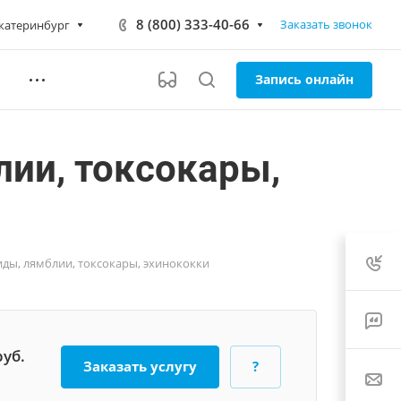
8 (800) 333-40-66
Заказать звонок
катеринбург
Запись онлайн
ии, токсокары,
иды, лямблии, токсокары, эхинококки
руб.
Заказать услугу
?