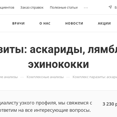
...
ациентов
Заказ справок
Полезные статьи
Е
ВРАЧИ
О НАС
НОВОСТИ
АКЦИИ
зиты: аскариды, лямбл
эхинококки
—
—
ие анализы
Комплексные анализы
Комплекс паразиты: аскар
иалисту узкого профиля, мы свяжемся с
3 230
ответим на все интересующие вопросы.