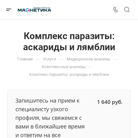
Комплекс паразиты:
аскариды и лямблии
—
—
—
Главная
Услуги
Медицинские анализы
—
Комплексные анализы
Комплекс паразиты: аскариды и лямблии
Запишитесь на прием к
1 640
руб.
специалисту узкого
профиля, мы свяжемся с
вами в ближайшее время
и ответим на все