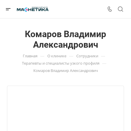
Комаров Владимир
Александрович
—
—
—
Главная
О клинике
Сотрудники
—
Терапевты и специалисты узкого профиля
Комаров Владимир Александрович