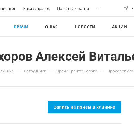
...
ациентов
Заказ справок
Полезные статьи
Е
ВРАЧИ
О НАС
НОВОСТИ
АКЦИИ
хоров Алексей Виталь
—
—
—
клинике
Сотрудники
Врачи - рентгенологи
Прохоров Але
Запись на прием в ĸлиниĸе