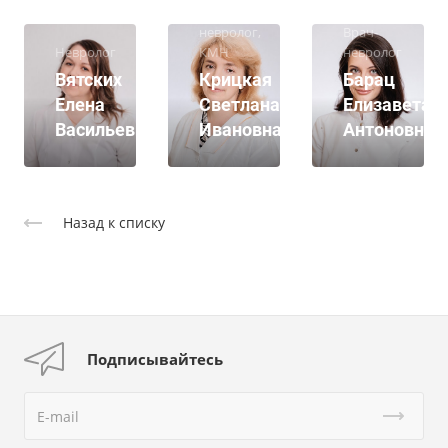
Врач-
невролог,
Врач-
Невролог
КМН
невролог
Вятских
Крицкая
Барац
Елена
Светлана
Елизавета
Васильевна
Ивановна
Антоновна
Назад к списку
Подписывайтесь