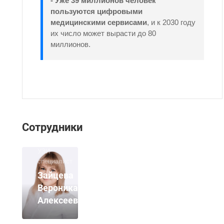
- Уже 39 миллионов человек
пользуются цифровыми
медицинскими сервисами
, и к 2030 году
их число может вырасти до 80
миллионов.
Взрослый
и
Сотрудники
детский
эндокринолог,
УЗИ
специалист
Зайцева
Вероника
Алексеевна