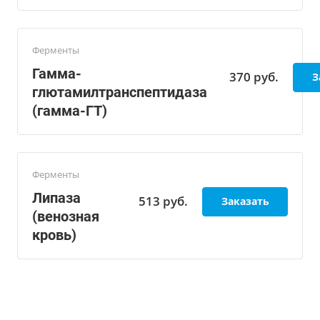
Ферменты
Гамма-
370
руб.
З
глютамилтранспептидаза
(гамма-ГТ)
Ферменты
Липаза
513
руб.
Заказать
(венозная
кровь)