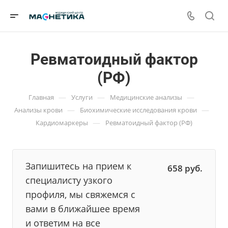
Ревматоидный фактор
(РФ)
—
—
—
Главная
Услуги
Медицинские анализы
—
—
Анализы крови
Биохимические исследования крови
—
Кардиомаркеры
Ревматоидный фактор (РФ)
Запишитесь на прием к
658
руб.
специалисту узкого
профиля, мы свяжемся с
вами в ближайшее время
и ответим на все