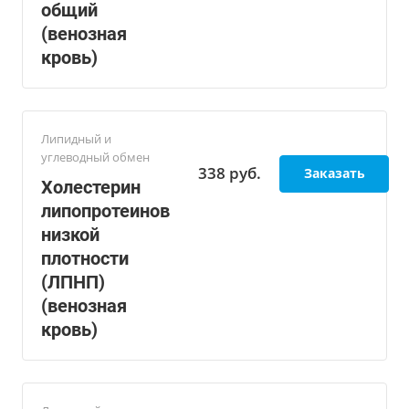
общий
(венозная
кровь)
Липидный и
углеводный обмен
338
руб.
Заказать
Холестерин
липопротеинов
низкой
плотности
(ЛПНП)
(венозная
кровь)