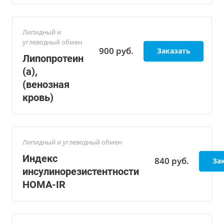
Липидный и
углеводный обмен
900
руб.
Заказать
Липопротеин
(а),
(венозная
кровь)
Липидный и углеводный обмен
Индекс
840
руб.
За
инсулинорезистентности
HOMA-IR