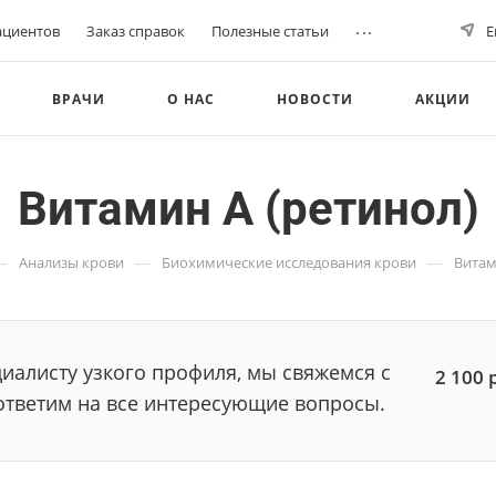
...
ациентов
Заказ справок
Полезные статьи
Е
ВРАЧИ
О НАС
НОВОСТИ
АКЦИИ
Витамин A (ретинол)
—
—
—
Анализы крови
Биохимические исследования крови
Витам
иалисту узкого профиля, мы свяжемся с
2 100
ответим на все интересующие вопросы.