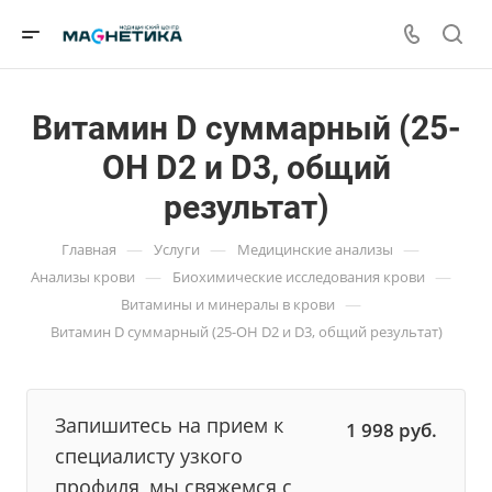
Витамин D суммарный (25-
OH D2 и D3, общий
результат)
—
—
—
Главная
Услуги
Медицинские анализы
—
—
Анализы крови
Биохимические исследования крови
—
Витамины и минералы в крови
Витамин D суммарный (25-OH D2 и D3, общий результат)
Запишитесь на прием к
1 998
руб.
специалисту узкого
профиля, мы свяжемся с