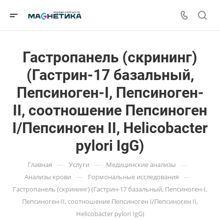
Гастропанель (скрининг)
(Гастрин-17 базальный,
Пепсиноген-I, Пепсиноген-
II, соотношение Пепсиноген
I/Пепсиноген II, Helicobacter
pylori IgG)
—
—
—
Главная
Услуги
Медицинские анализы
—
—
Анализы крови
Гормональные исследования
Гастропанель (скрининг) (Гастрин-17 базальный, Пепсиноген-I,
Пепсиноген-II, соотношение Пепсиноген I/Пепсиноген II,
Helicobacter pylori IgG)