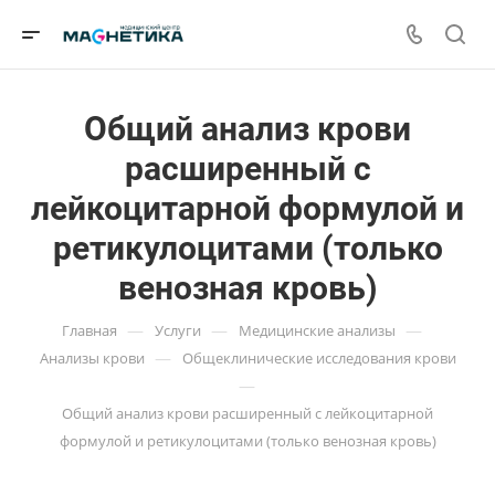
Общий анализ крови
расширенный с
лейкоцитарной формулой и
ретикулоцитами (только
венозная кровь)
—
—
—
Главная
Услуги
Медицинские анализы
—
Анализы крови
Общеклинические исследования крови
—
Общий анализ крови расширенный с лейкоцитарной
формулой и ретикулоцитами (только венозная кровь)